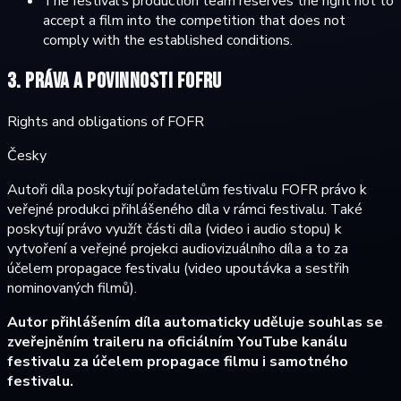
The festival’s production team reserves the right not to
accept a film into the competition that does not
comply with the established conditions.
3. Práva a povinnosti FOFRu
Rights and obligations of FOFR
Česky
Autoři díla poskytují pořadatelům festivalu FOFR právo k
veřejné produkci přihlášeného díla v rámci festivalu. Také
poskytují právo využít části díla (video i audio stopu) k
vytvoření a veřejné projekci audiovizuálního díla a to za
účelem propagace festivalu (video upoutávka a sestřih
nominovaných filmů).
Autor přihlášením díla automaticky uděluje souhlas se
zveřejněním traileru na oficiálním YouTube kanálu
festivalu za účelem propagace filmu i samotného
festivalu.