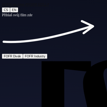
FOFR on-line
↗
FOFR EDU
↗
CS
EN
Přihlaš svůj film zde
FOFR Divák
FOFR Industry