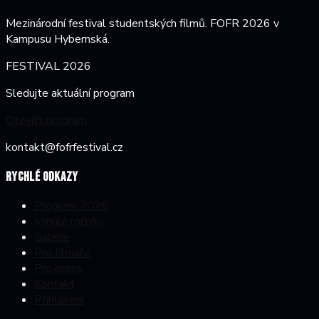
Mezinárodní festival studentských filmů. FOFR 2026 v
Kampusu Hybernská.
FESTIVAL 2026
Sledujte aktuální program
Otevřít program
kontakt@fofrfestival.cz
Rychlé odkazy
Program 2026
Minulé ročníky
Galerie
Pro filmaře
Pro press
Kontakt
Přihlášení