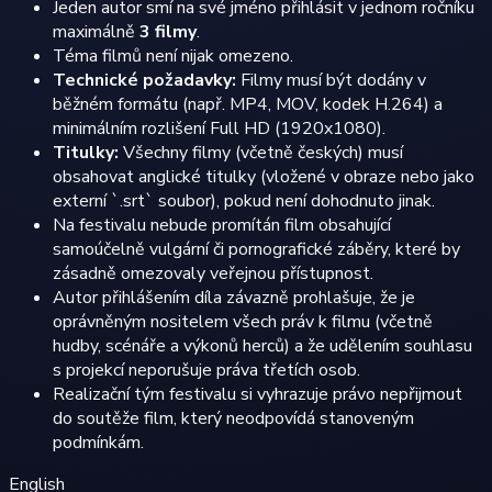
Jeden autor smí na své jméno přihlásit v jednom ročníku
maximálně
3 filmy
.
Téma filmů není nijak omezeno.
Technické požadavky:
Filmy musí být dodány v
běžném formátu (např. MP4, MOV, kodek H.264) a
minimálním rozlišení Full HD (1920x1080).
Titulky:
Všechny filmy (včetně českých) musí
obsahovat anglické titulky (vložené v obraze nebo jako
externí `.srt` soubor), pokud není dohodnuto jinak.
Na festivalu nebude promítán film obsahující
samoúčelně vulgární či pornografické záběry, které by
zásadně omezovaly veřejnou přístupnost.
Autor přihlášením díla závazně prohlašuje, že je
oprávněným nositelem všech práv k filmu (včetně
hudby, scénáře a výkonů herců) a že udělením souhlasu
s projekcí neporušuje práva třetích osob.
Realizační tým festivalu si vyhrazuje právo nepřijmout
do soutěže film, který neodpovídá stanoveným
podmínkám.
English