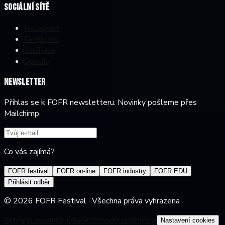
Sociální sítě
Instagram
Facebook
YouTube
Spotify
Newsletter
Přihlas se k FOFR newsletteru. Novinky pošleme přes
Mailchimp.
Co vás zajímá?
FOFR festival
FOFR on-line
FOFR industry
FOFR EDU
Přihlásit odběr
©
2026
FOFR Festival ·
Všechna práva vyhrazena
Ochrana osobních údajů
·
Obchodní podmínky
·
Nastavení cookies