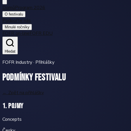
Domů
Program 2026
O festivalu
Podpořte nás
Minulé ročníky
FOFR on-line
FOFR EDU
Hledat
FOFR Industry · Přihlášky
Podmínky festivalu
← Zpět na přihlášky
1. Pojmy
Concepts
Česky